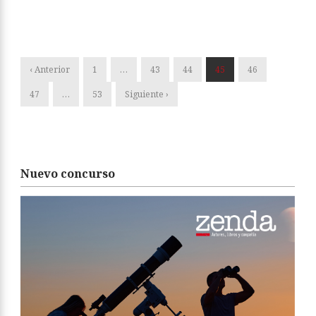
‹ Anterior
1
…
43
44
45
46
47
…
53
Siguiente ›
Nuevo concurso