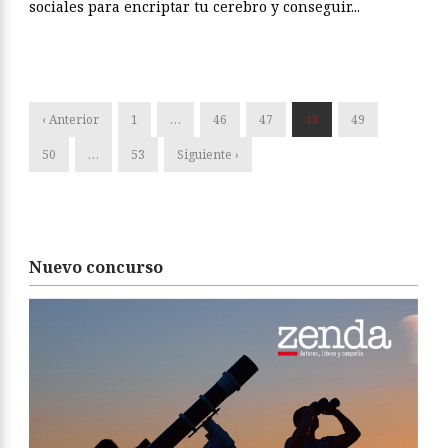
sociales para encriptar tu cerebro y conseguir...
‹ Anterior
1
…
46
47
48
49
50
…
53
Siguiente ›
Nuevo concurso