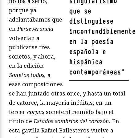
singularísimo
no iba a serlo,
porque ya
que se
adelantábamos que
distinguiese
en
Perseverancia
inconfundiblemente
volverían a
en la poesía
publicarse tres
española e
sonetos, y ahora,
hispánica
en la edición
contemporáneas
"
Sonetos todos,
a
esas composiciones
se han juntado otras once, y hasta un total
de catorce, la mayoría inéditas, en un
tercer
corpus
soneteril reunido bajo el
título de
Estados sombríos del corazón.
En
esta gavilla Rafael Ballesteros vuelve a