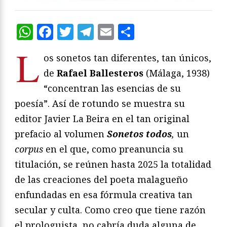
WhatsApp
Facebook
Twitter
Telegram
Email
Compartir
L
os sonetos tan diferentes, tan únicos,
de
Rafael Ballesteros
(Málaga, 1938)
“concentran las esencias de su
poesía”. Así de rotundo se muestra su
editor Javier La Beira en el tan original
prefacio al volumen
Sonetos todos
,
un
corpus
en el que, como preanuncia su
titulación, se reúnen hasta 2025 la totalidad
de las creaciones del poeta malagueño
enfundadas en esa fórmula creativa tan
secular y culta. Como creo que tiene razón
el prologuista, no cabría duda alguna de