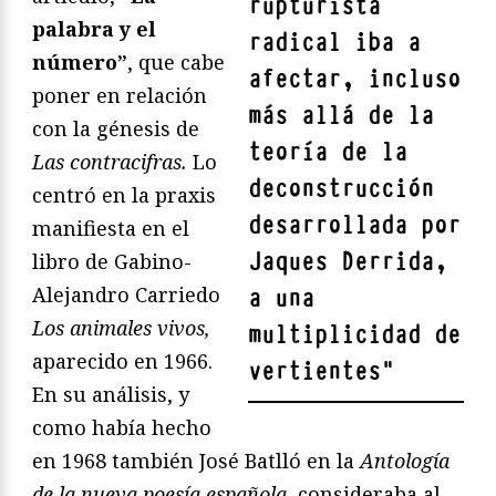
rupturista
palabra y el
radical iba a
número”
, que cabe
afectar, incluso
poner en relación
más allá de la
con la génesis de
teoría de la
Las contracifras.
Lo
deconstrucción
centró en la praxis
desarrollada por
manifiesta en el
Jaques Derrida,
libro de Gabino-
Alejandro Carriedo
a una
Los animales vivos,
multiplicidad de
aparecido en 1966.
vertientes
"
En su análisis, y
como había hecho
en 1968 también José Batlló en la
Antología
de la nueva poesía española,
consideraba al