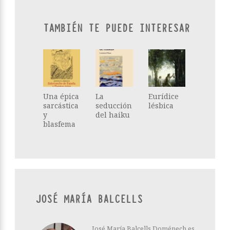
TAMBIÉN TE PUEDE INTERESAR
Una épica
La
Eurídice
sarcástica
seducción
lésbica
y
del haiku
blasfema
JOSÉ MARÍA BALCELLS
José María Balcells Doménech es