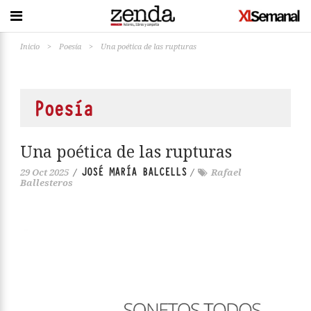
Inicio
>
Poesía
>
Una poética de las rupturas
Poesía
Una poética de las rupturas
JOSÉ MARÍA BALCELLS
29 Oct 2025
/
/
Rafael
Ballesteros