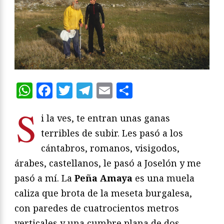
WhatsApp
Facebook
Twitter
Telegram
Email
Compartir
S
i la ves, te entran unas ganas
terribles de subir. Les pasó a los
cántabros, romanos, visigodos,
árabes, castellanos, le pasó a Joselón y me
pasó a mí. La
Peña Amaya
es una muela
caliza que brota de la meseta burgalesa,
con paredes de cuatrocientos metros
verticales y una cumbre plana de dos