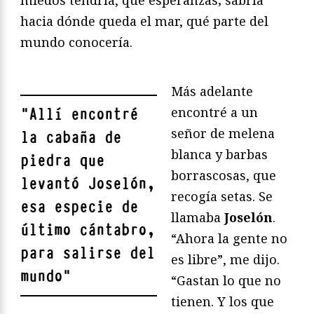
miedos tendría, qué esperanzas; sabría
hacia dónde queda el mar, qué parte del
mundo conocería.
Más adelante
encontré a un
"
Allí encontré
señor de melena
la cabaña de
blanca y barbas
piedra que
borrascosas, que
levantó Joselón,
recogía setas. Se
esa especie de
llamaba
Joselón
.
último cántabro,
“Ahora la gente no
para salirse del
es libre”, me dijo.
mundo
"
“Gastan lo que no
tienen. Y los que