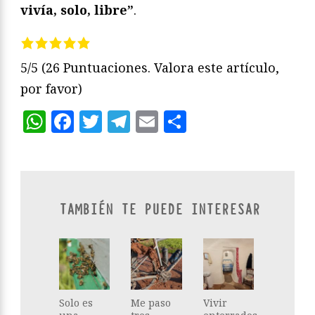
vivía, solo, libre”
.
5/5
(26 Puntuaciones. Valora este artículo,
por favor)
WhatsApp
Facebook
Twitter
Telegram
Email
Compartir
TAMBIÉN TE PUEDE INTERESAR
Solo es
Me paso
Vivir