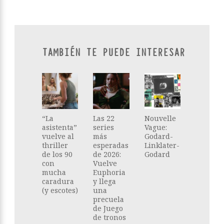
TAMBIÉN TE PUEDE INTERESAR
“La
Las 22
Nouvelle
asistenta”
series
Vague:
vuelve al
más
Godard-
thriller
esperadas
Linklater-
de los 90
de 2026:
Godard
con
Vuelve
mucha
Euphoria
caradura
y llega
(y escotes)
una
precuela
de Juego
de tronos