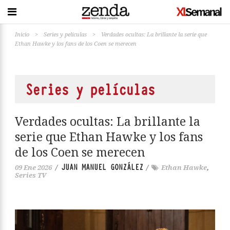
Inicio
>
Series y películas
>
Verdades ocultas: La brillante la serie que
Ethan Hawke y los fans de los Coen se merecen
Series y películas
Verdades ocultas: La brillante la
serie que Ethan Hawke y los fans
de los Coen se merecen
JUAN MANUEL GONZÁLEZ
09 Ene 2026
/
/
Ethan Hawke
,
Series TV