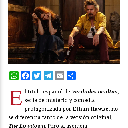
WhatsApp
Facebook
Twitter
Telegram
Email
Compartir
E
l título español de
Verdades ocultas
,
serie de misterio y comedia
protagonizada por
Ethan Hawke
, no
se diferencia tanto de la versión original,
The Lowdown
. Pero sí asemeja