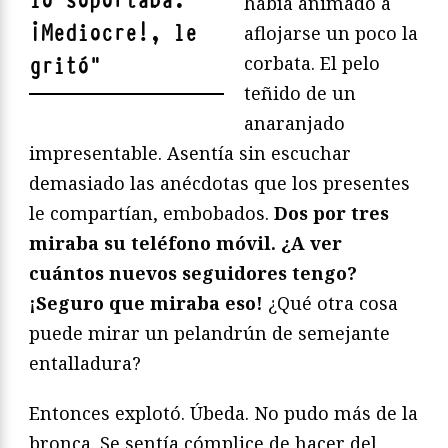
lo soportaba.
había animado a
¡Mediocre!, le
aflojarse un poco la
corbata. El pelo
gritó
"
teñido de un
anaranjado
impresentable. Asentía sin escuchar
demasiado las anécdotas que los presentes
le compartían, embobados.
Dos por tres
miraba su teléfono móvil. ¿A ver
cuántos nuevos seguidores tengo?
¡Seguro que miraba eso!
¿Qué otra cosa
puede mirar un pelandrún de semejante
entalladura?
Entonces explotó. Úbeda. No pudo más de la
bronca. Se sentía cómplice de hacer del