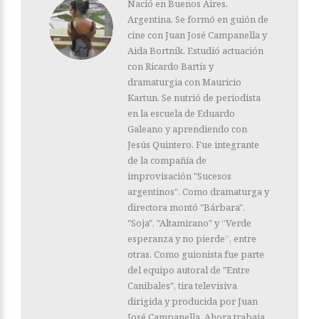
Nació en Buenos Aires,
Argentina. Se formó en guión de
cine con Juan José Campanella y
Aida Bortnik. Estudió actuación
con Ricardo Bartís y
dramaturgia con Mauricio
Kartun. Se nutrió de periodista
en la escuela de Eduardo
Galeano y aprendiendo con
Jesús Quintero. Fue integrante
de la compañía de
improvisación "Sucesos
argentinos". Como dramaturga y
directora montó "Bárbara",
"Soja", "Altamirano" y “Verde
esperanza y no pierde”, entre
otras. Como guionista fue parte
del equipo autoral de "Entre
Canibales", tira televisiva
dirigida y producida por Juan
José Campanella. Ahora trabaja