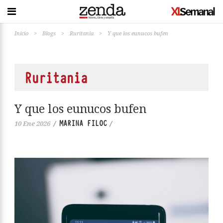
Inicio
>
Blogs
>
Ruritania
>
Y que los eunucos bufen
Ruritania
Y que los eunucos bufen
MARINA FILOC
10 Ene 2026
/
/