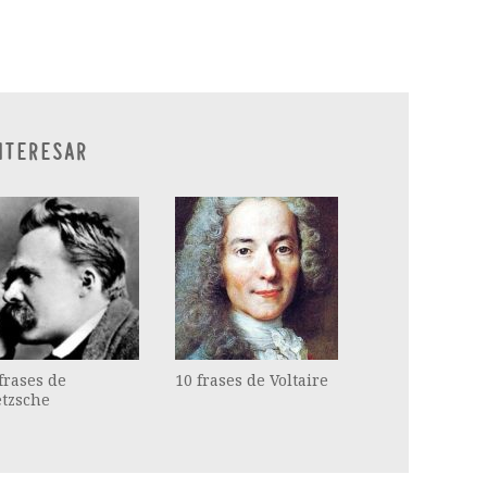
ram
il
ompartir
NTERESAR
frases de
10 frases de Voltaire
etzsche