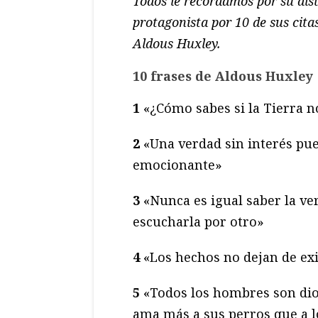
Todos le recordamos por su dis
protagonista por 10 de sus cita
Aldous Huxley.
10 frases de Aldous Huxley
1
«¿Cómo sabes si la Tierra n
2
«Una verdad sin interés pue
emocionante»
3
«Nunca es igual saber la v
escucharla por otro»
4
«Los hechos no dejan de exi
5
«Todos los hombres son dio
ama más a sus perros que a 