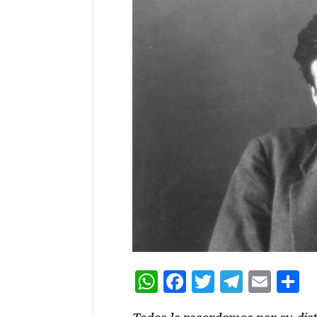
WhatsApp
Facebook
Twitter
Teleg
Ema
C