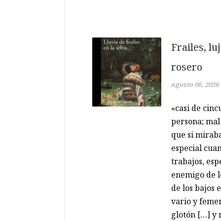
Frailes, lu
rosero
agosto 06, 2026
«casi de cin
persona; mal 
que si miraba
especial cua
trabajos, es
enemigo de l
de los bajos
vario y femen
glotón […] y