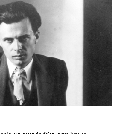
ram
il
ompartir