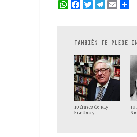
WhatsApp
Facebook
Twitter
Teleg
Ema
C
TAMBIÉN TE PUEDE I
10 frases de Ray
10 
Bradbury
Ni