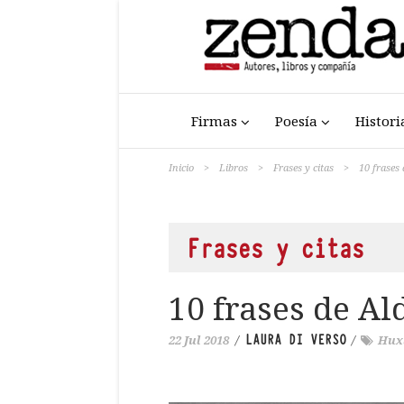
Firmas
Poesía
Histori
Inicio
>
Libros
>
Frases y citas
>
10 frases
Frases y citas
10 frases de A
LAURA DI VERSO
22 Jul 2018
/
/
Hux