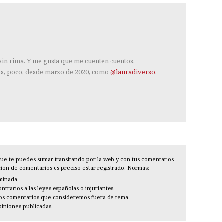
 sin rima. Y me gusta que me cuenten cuentos.
es, poco, desde marzo de 2020, como
@lauradiverso
.
l que te puedes sumar transitando por la web y con tus comentarios
cción de comentarios es preciso estar registrado. Normas:
iminada.
trarios a las leyes españolas o injuriantes.
los comentarios que consideremos fuera de tema.
piniones publicadas.