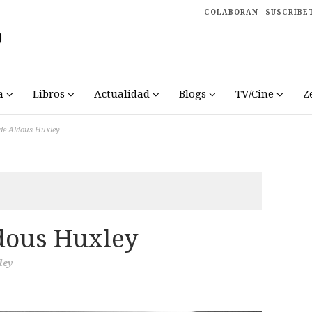
COLABORAN
SUSCRÍBE
a
Libros
Actualidad
Blogs
TV/Cine
Z
 de Aldous Huxley
ldous Huxley
ley