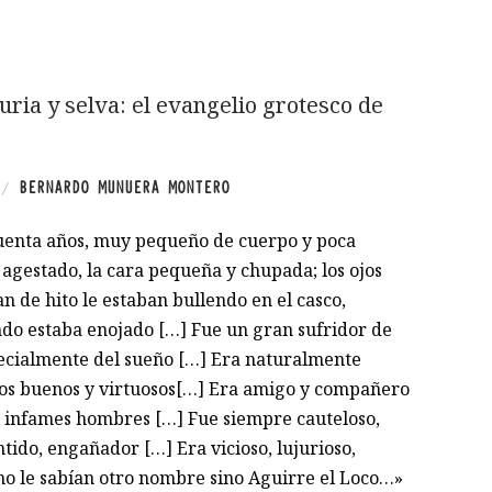
juria y selva: el evangelio grotesco de
BERNARDO MUNUERA MONTERO
/
cuenta años, muy pequeño de cuerpo y poca
agestado, la cara pequeña y chupada; los ojos
n de hito le estaban bullendo en el casco,
ndo estaba enojado […] Fue un gran sufridor de
pecialmente del sueño […] Era naturalmente
os buenos y virtuosos[…] Era amigo y compañero
 e infames hombres […] Fue siempre cauteloso,
tido, engañador […] Era vicioso, lujurioso,
 no le sabían otro nombre sino Aguirre el Loco…»