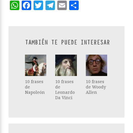
WhatsApp
Facebook
Twitter
Telegram
Email
Compartir
TAMBIÉN TE PUEDE INTERESAR
10 frases
10 frases
10 frases
de
de
de Woody
Napoleón
Leonardo
Allen
Da Vinci