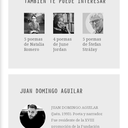
TAMBIÉN TE PUEDE INTERESAR
5 poemas
4 poemas
5 poemas
de Natalia
de June
de Štefan
Romero
Jordan
Strážay
JUAN DOMINGO AGUILAR
JUAN DOMINGO AGUILAR
(Jaén, 1993). Poeta y narrador.
Fue residente de la XVIII
promoción de la Fundación