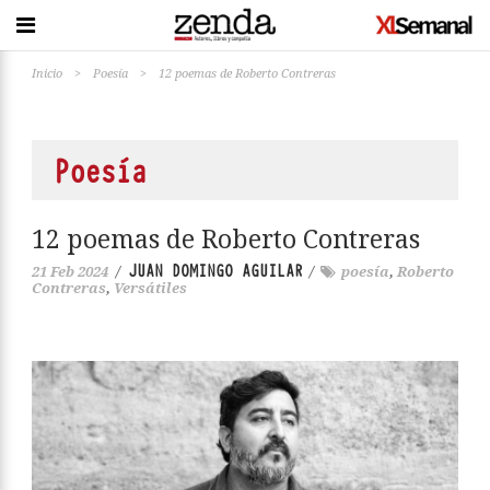
Inicio
>
Poesía
>
12 poemas de Roberto Contreras
Poesía
12 poemas de Roberto Contreras
JUAN DOMINGO AGUILAR
21 Feb 2024
/
/
poesía
,
Roberto
Contreras
,
Versátiles