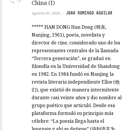
China (I)
JUAN DOMINGO AGUILAR
agosto 07, 2026
/
***** HAN DONG Han Dong (韩东,
Nanjing, 1961), poeta, novelista y
director de cine, considerado uno de los
representantes centrales de la llamada
“Tercera generación”, se graduó en
filosofía en la Universidad de Shandong
en 1982. En 1984 fundó en Nanjing la
revista literaria independiente Ellos (他
们), que existió de manera intermitente
durante casi veinte años y dio nombre al
grupo poético que articuló. Desde esa
plataforma formuló su principio más
célebre: “La poesía llega hasta el
lenguaje y ahí se detiene” (诗到语言为