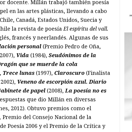
r docente. Millán trabajó también poesía
el en las artes plásticas, llevando a cabo
Chile, Canadá, Estados Unidos, Suecia y
hile la revista de poesía
El espíritu del vall.
lés, francés y neerlandés. Algunas de sus
lación personal
(Premio Pedro de Oña,
 2007),
Vida
(1984),
Seudónimos de la
D
ragón que se muerde la cola
,
Trece lunas
(1997),
Claroscuro
(Finalista
 2002),
Veneno de escorpión azul. Diario
abinete de papel
(2008),
La poesía no es
espuestas que dio Millán en diversas
ones, 2012). Obtuvo premios como el
,
Premio del Consejo Nacional de la
de Poesía 2006
y el Premio de la Crítica y