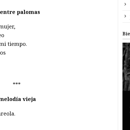
 entre palomas
mujer,
Bi
eo
mi tiempo.
tos
***
melodía vieja
areola.