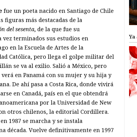
e
fue un poeta nacido en Santiago de Chile
as figuras más destacadas de la
ón del sesenta
, de la que fue su
Ya 
a vez terminados sus estudios en
go en la Escuela de Artes de la
d Católica, pero llega el golpe militar del
lán se va al exilio. Salió a México, pero
e verá en Panamá con su mujer y su hija y
na. De ahí pasa a Costa Rica, donde vivirá
arse en Canadá, país en el que obtendrá
panoamericana por la Universidad de New
 otros chilenos, la editorial Cordillera.
 en 1987 se marcha y se instala
na década. Vuelve definitivamente en 1997