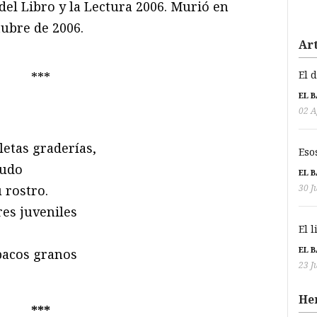
el Libro y la Lectura 2006. Murió en
tubre de 2006.
Art
El 
***
EL 
02 A
letas graderías,
Eso
budo
EL 
30 J
u rostro.
res juveniles
El 
,
EL 
opacos granos
23 J
He
***