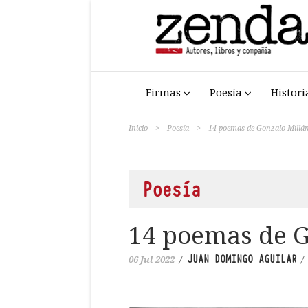
Firmas
Poesía
Histori
Inicio
>
Poesía
>
14 poemas de Gonzalo Millá
Poesía
14 poemas de G
JUAN DOMINGO AGUILAR
06 Jul 2022
/
/