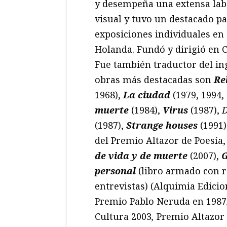
y desempeña una extensa labo
visual y tuvo un destacado pap
exposiciones individuales en 
Holanda. Fundó y dirigió en C
Fue también traductor del ing
obras más destacadas son
Re
1968),
La ciudad
(1979, 1994,
muerte
(1984),
Virus
(1987),
(1987),
Strange houses
(1991)
del Premio Altazor de Poesía,
de vida y de muerte
(2007),
G
personal
(libro armado con r
entrevistas) (Alquimia Edici
Premio Pablo Neruda en 1987
Cultura 2003
,
Premio Altazor 