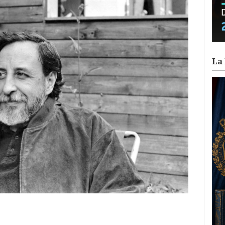
La 
ram
il
ompartir