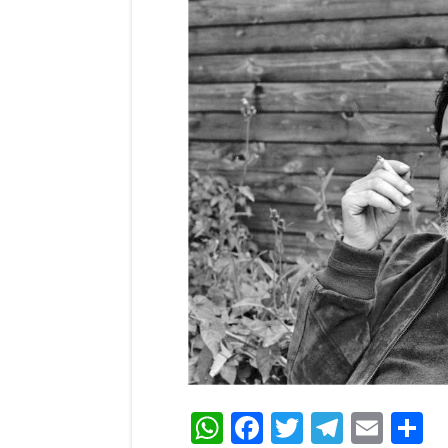
WhatsApp
Facebook
Twitter
Teleg
Ema
C