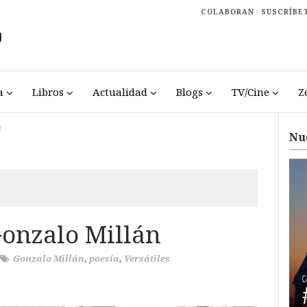
COLABORAN
SUSCRÍBE
a
Libros
Actualidad
Blogs
TV/Cine
Z
n
Nu
onzalo Millán
Gonzalo Millán
,
poesía
,
Versátiles