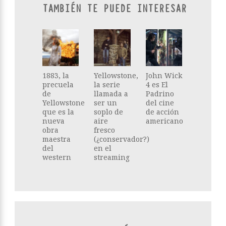
TAMBIÉN TE PUEDE INTERESAR
1883, la
Yellowstone,
John Wick
precuela
la serie
4 es El
de
llamada a
Padrino
Yellowstone
ser un
del cine
que es la
soplo de
de acción
nueva
aire
americano
obra
fresco
maestra
(¿conservador?)
del
en el
western
streaming