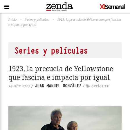
Inicio
>
Series y películas
>
1923, la precuela de Yellowstone que fascina
e impacta por igual
Series y películas
1923, la precuela de Yellowstone
que fascina e impacta por igual
JUAN MANUEL GONZÁLEZ
14 Abr 2023
/
/
Series TV