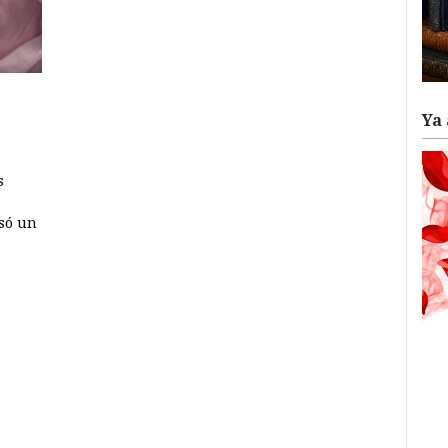
Ya 
s
asó un