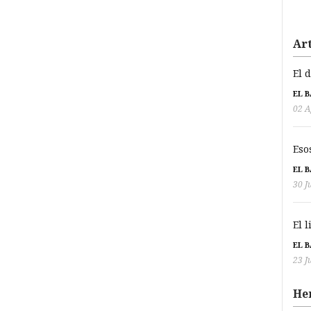
Art
El 
EL 
02 A
Eso
EL 
30 J
El 
EL 
23 J
He