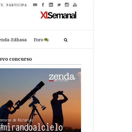
TE
PARTICIPA
enda-Edhasa
Foro
evo concurso