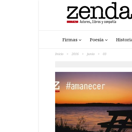
Firmas
Poesía
Histori
Inicio
>
2016
>
junio
>
03