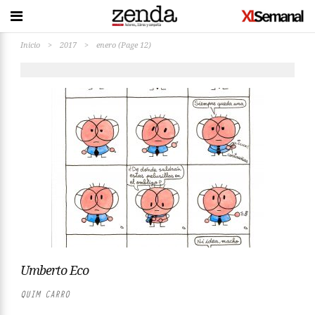
Inicio
>
2017
>
enero
(Page 12)
Umberto Eco
QUIM CARRO