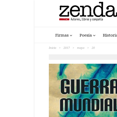
Firmas
Poesía
Histori
Inicio
>
2017
>
mayo
>
20