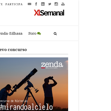
TE
PARTICIPA
enda-Edhasa
Foro
evo concurso