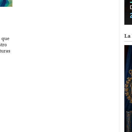
La 
o que
tro
turas