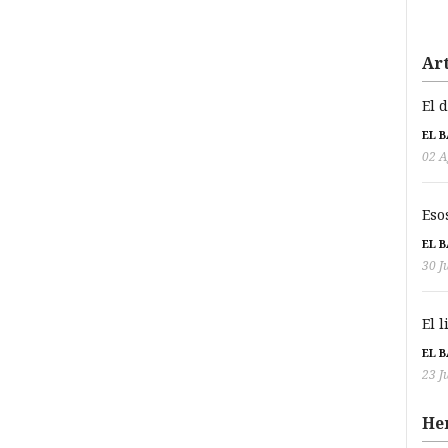
Art
El 
EL 
02 A
Eso
EL 
30 J
El 
EL 
23 J
He