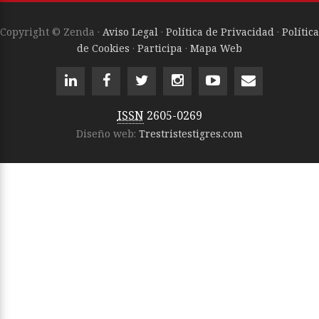
Copyright © Zenda ·
Aviso Legal
·
Política de Privacidad
·
Política
de Cookies
·
Participa
·
Mapa Web
ISSN
2605-0269
Diseño web:
Trestristestigres.com