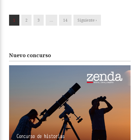
1
2
3
…
14
Siguiente ›
Nuevo concurso