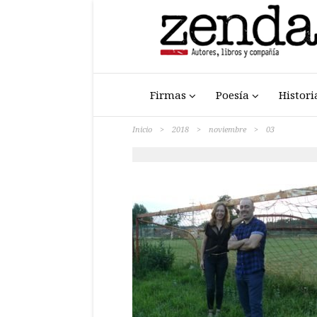
Firmas
Poesía
Histori
Inicio
>
2018
>
noviembre
>
03