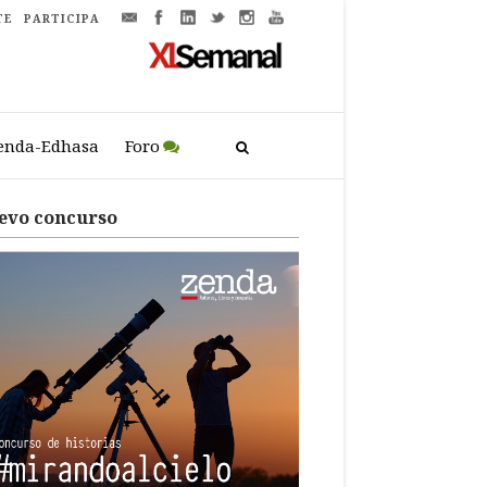
TE
PARTICIPA
enda-Edhasa
Foro
evo concurso