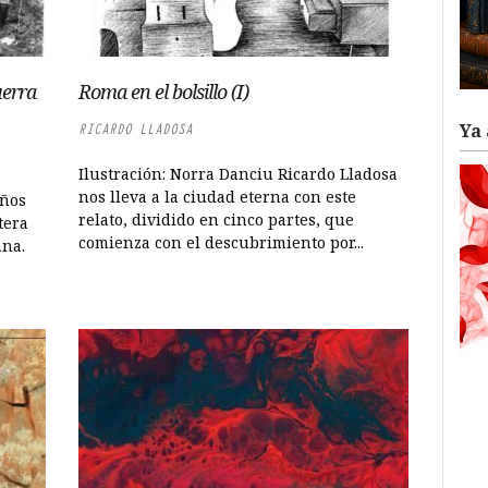
uerra
Roma en el bolsillo (I)
Ya 
RICARDO LLADOSA
Ilustración: Norra Danciu Ricardo Lladosa
nos lleva a la ciudad eterna con este
años
relato, dividido en cinco partes, que
tera
comienza con el descubrimiento por...
ana.