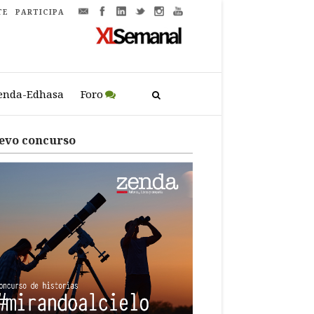
TE
PARTICIPA
enda-Edhasa
Foro
evo concurso