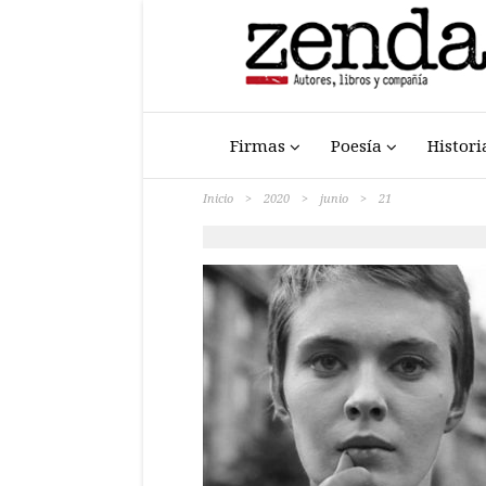
Firmas
Poesía
Histori
Inicio
>
2020
>
junio
>
21