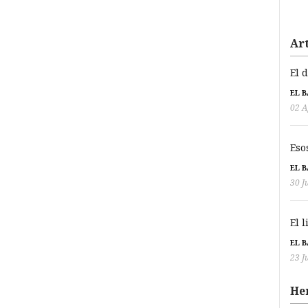
Art
El 
EL 
02 A
Eso
EL 
30 J
El 
EL 
23 J
He