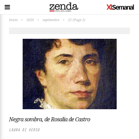
Inicio
>
2020
>
septiembre
>
22
(Page 2)
Negra sombra, de Rosalía de Castro
LAURA DI VERSO