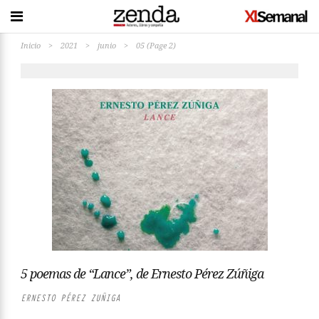
Inicio
>
2021
>
junio
>
05
(Page 2)
5 poemas de “Lance”, de Ernesto Pérez Zúñiga
ERNESTO PÉREZ ZUÑIGA