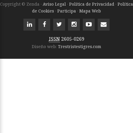
Copyright © Zenda ·
Aviso Legal
·
Política de Privacidad
·
Política
de Cookies
·
Participa
·
Mapa Web
ISSN
2605-0269
Diseño web:
Trestristestigres.com