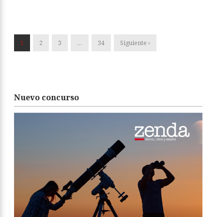
1
2
3
…
34
Siguiente ›
Nuevo concurso