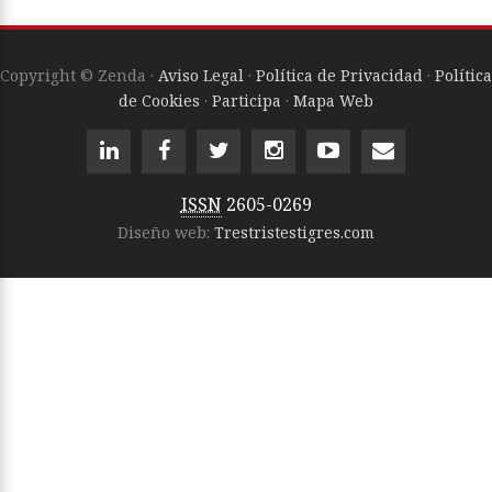
Copyright © Zenda ·
Aviso Legal
·
Política de Privacidad
·
Política
de Cookies
·
Participa
·
Mapa Web
ISSN
2605-0269
Diseño web:
Trestristestigres.com