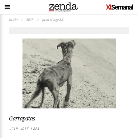
Inicio
>
2023
>
julio
(Page 38)
Garrapatas
JUAN JOSÉ LARA