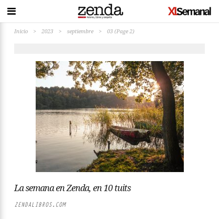
Inicio
>
2023
>
septiembre
>
03
(Page 2)
La semana en Zenda, en 10 tuits
ZENDALIBROS.COM