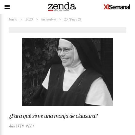
Inicio
>
2023
>
diciembre
>
25
(Page 2)
¿Para qué sirve una monja de clausura?
AGUSTÍN PERY