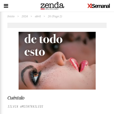
Inicio
>
2024
>
abril
>
26
(Page 2)
Cuéntalo
SILVIA @MIENTRASLEOS