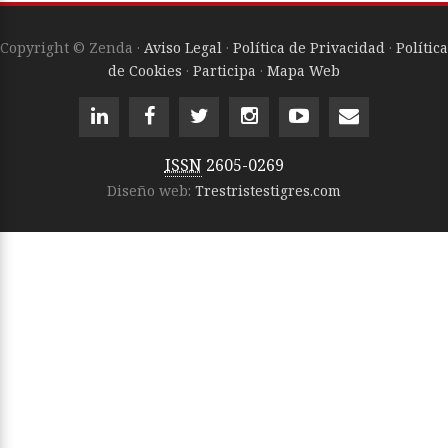
Copyright © Zenda ·
Aviso Legal
·
Política de Privacidad
·
Política
de Cookies
·
Participa
·
Mapa Web
ISSN
2605-0269
Diseño web:
Trestristestigres.com