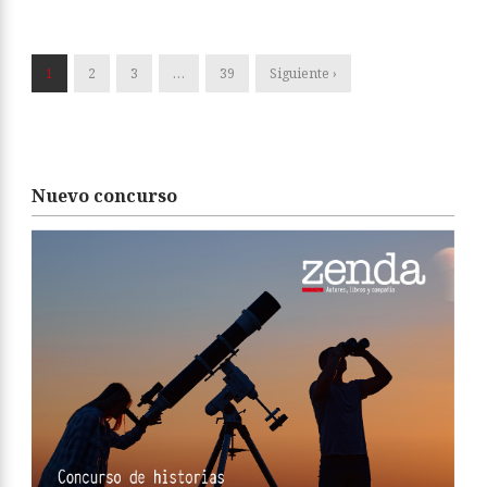
1
2
3
…
39
Siguiente ›
Nuevo concurso