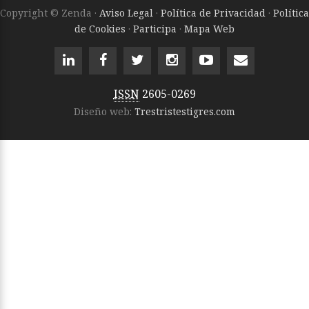
Copyright © Zenda ·
Aviso Legal
·
Política de Privacidad
·
Política
de Cookies
·
Participa
·
Mapa Web
ISSN
2605-0269
Diseño web:
Trestristestigres.com