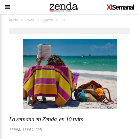
Inicio
>
2024
>
agosto
>
25
La semana en Zenda, en 10 tuits
ZENDALIBROS.COM