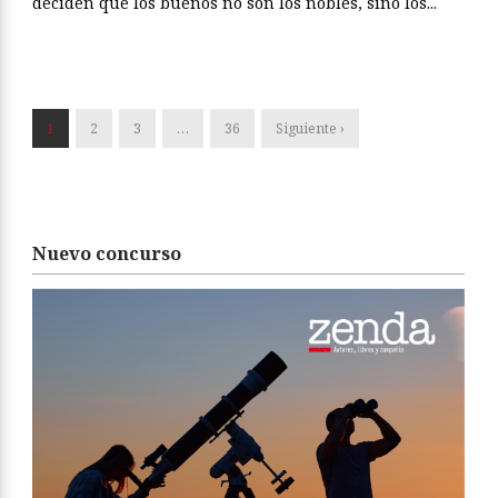
deciden que los buenos no son los nobles, sino los...
1
2
3
…
36
Siguiente ›
Nuevo concurso