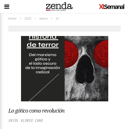
Inicio
>
2025
>
enero
>
11
Lo gótico como revolución
ORIOL ALONSO CANO