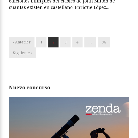
ediciones bilingües del clásico de John Milton de
cuantas existen en castellano. Enrique López...
‹ Anterior
1
2
3
4
…
34
Siguiente ›
Nuevo concurso