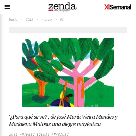
Inicio
>
2025
>
marzo
>
01
‘¿Para qué sirve?’, de José María Vieira Mendes y
Madalena Matoso: una alegre mayéutica
JOSÉ ANTONIO ESCRIG APARICIO