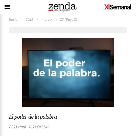
Inicio
>
2025
>
marzo
>
23
(Page 2)
El poder de la palabra
FERNANDO SORRENTINO