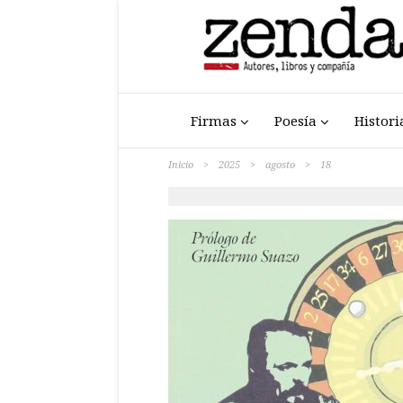
Firmas
Poesía
Histori
Inicio
>
2025
>
agosto
>
18