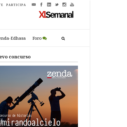
TE
PARTICIPA
enda-Edhasa
Foro
evo concurso