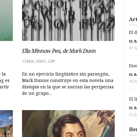
Art
El 
EL 
02 A
Ella Minnow Pea, de Mark Dunn
ZENDALIBROS.COM
Eso
 la
En un ejercicio lingüístico sin parangón,
EL 
ng es
Mark Dunne construye en esta novela una
30 J
artir
distopía en la que se narran las peripecias
de un grupo...
El 
EL 
23 J
He