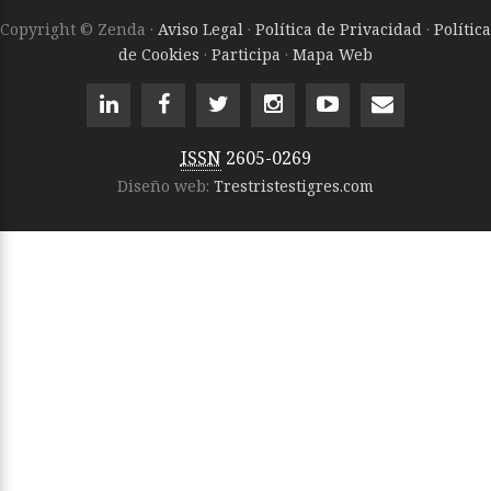
Copyright © Zenda ·
Aviso Legal
·
Política de Privacidad
·
Política
de Cookies
·
Participa
·
Mapa Web
ISSN
2605-0269
Diseño web:
Trestristestigres.com