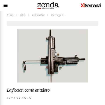
Inicio
>
2025
>
noviembre
>
06
(Page 2)
La ficción como antídoto
CRISTIAN PIAZZA