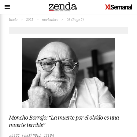
Inicio
>
2025
>
noviembre
>
08
(Page 2)
Moncho Borrajo: “La muerte por el olvido es una
muerte terrible”
JESÚS FERNÁNDEZ ÚBEDA