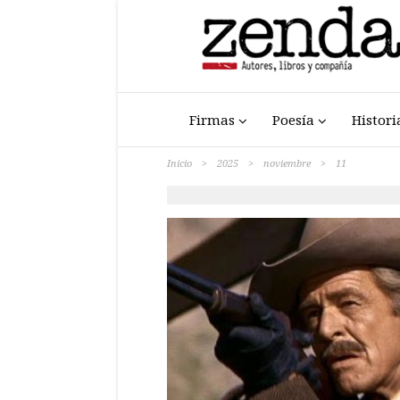
Firmas
Poesía
Histori
Inicio
>
2025
>
noviembre
>
11