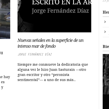
23 J
He
Nuevas señales en la superficie de un
intenso mar de fondo
Bi
ra
JORGE FERNÁNDEZ DÍAZ
Siempre me conmueve la dedicatoria que
alguna vez le hizo Juan Sasturain —otro
gran escritor y otro “peronista
ue hay
sentimental”— a uno de sus más...
 es
 y