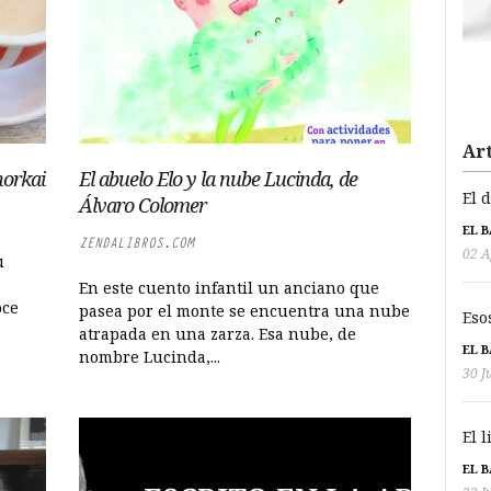
Art
horkai
El abuelo Elo y la nube Lucinda, de
El 
Álvaro Colomer
EL 
ZENDALIBROS.COM
02 A
u
En este cuento infantil un anciano que
oce
pasea por el monte se encuentra una nube
Eso
atrapada en una zarza. Esa nube, de
EL 
nombre Lucinda,...
30 J
El 
EL 