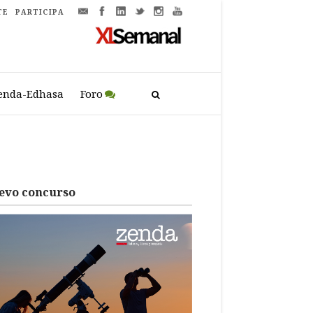
TE
PARTICIPA
enda-Edhasa
Foro
evo concurso