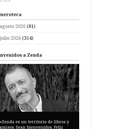
ul 2026
meroteca
agosto 2026
(81)
julio 2026
(354)
envenidos a Zenda
«Zenda es un territorio de libros y
amigos. Sean bienvenidos. Feliz