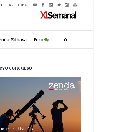
TE
PARTICIPA
enda-Edhasa
Foro
evo concurso