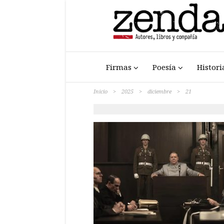
Firmas
Poesía
Histori
Inicio
>
2025
>
diciembre
>
21