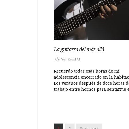
La guitarra del más allá
VÍCTOR MORATA
Recuerdo todas esas horas de mi
adolescencia encerrado en la habitac
Los veranos después de doce horas d
trabajo entre hornos para sentarme en
1
2
Siguiente ›