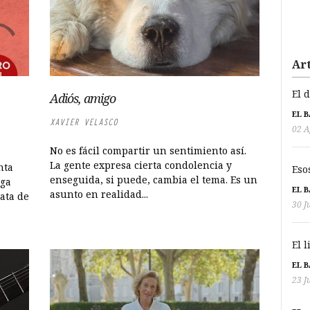
Art
El 
Adiós, amigo
EL 
XAVIER VELASCO
02 A
No es fácil compartir un sentimiento así.
La gente expresa cierta condolencia y
nta
Eso
enseguida, si puede, cambia el tema. Es un
aga
EL 
asunto en realidad...
ata de
30 J
El 
EL 
23 J