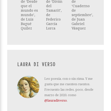
de ‘Desde
de ‘Diván
de
que el
del
‘Cuaderno
mundo es
Tamarit’,
de
mundo’,
de
septiembre’,
de Luis
Federico
de Juan
Bagué
García
Gabriel
Quílez
Lorca
Vásquez
LAURA DI VERSO
Leo poesía, con o sin rima. Y me
gusta que me cuenten cuentos.
Frecuento las redes, poco, desde
marzo de 2020, como
@lauradiverso
.