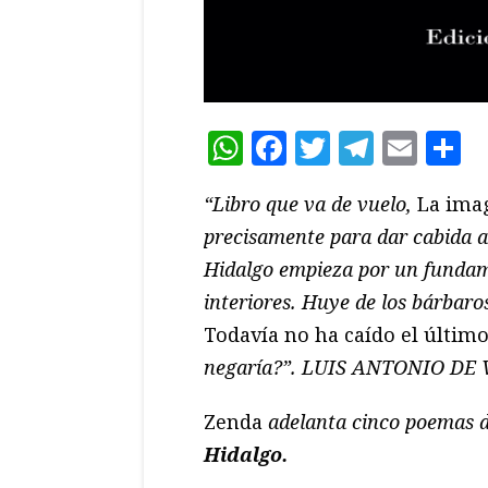
WhatsApp
Facebook
Twitter
Teleg
Ema
C
“Libro que va de vuelo,
La ima
precisamente para dar cabida a
Hidalgo empieza por un fundame
interiores. Huye de los bárbaro
Todavía no ha caído el último
negaría?”. LUIS ANTONIO DE
Zenda
adelanta cinco poemas 
Hidalgo.