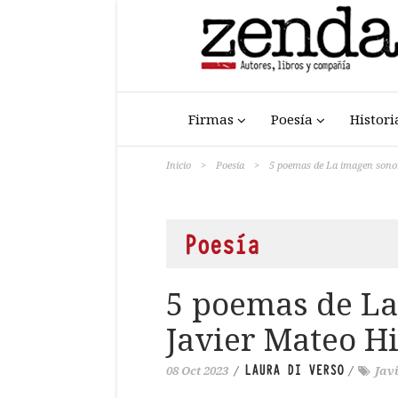
Firmas
Poesía
Histori
Inicio
>
Poesía
>
5 poemas de La imagen sonor
Poesía
5 poemas de La
Javier Mateo H
LAURA DI VERSO
08 Oct 2023
/
/
Jav