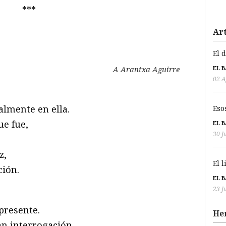
***
Art
El 
EL 
A Arantxa Aguirre
02 A
almente en ella.
Eso
ue fue,
EL 
30 J
z,
El 
ción.
EL 
23 J
presente.
He
an interrogación.