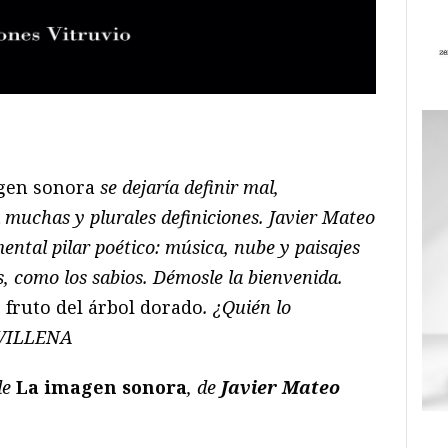
ram
il
ompartir
gen sonora
se dejaría definir mal,
 muchas y plurales definiciones. Javier Mateo
ntal pilar poético: música, nube y paisajes
s, como los sabios. Démosle la bienvenida.
 fruto del árbol dorado
. ¿Quién lo
 VILLENA
de
La imagen sonora
, de
Javier Mateo