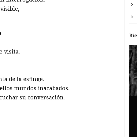
visible,
.
a
Bi
 visita.
ta de la esfinge.
uellos mundos inacabados.
scuchar su conversación.