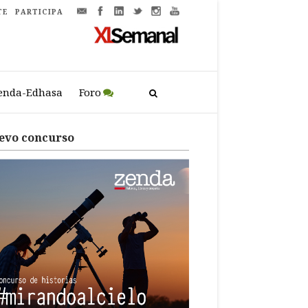
TE
PARTICIPA
enda-Edhasa
Foro
evo concurso