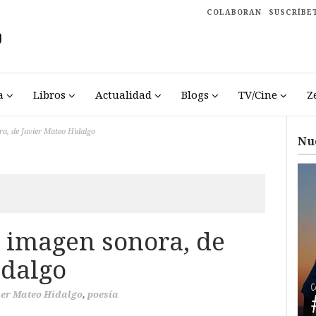
COLABORAN
SUSCRÍBE
a
Libros
Actualidad
Blogs
TV/Cine
Z
a, de Javier Mateo Hidalgo
Nu
 imagen sonora, de
idalgo
ier Mateo Hidalgo
,
poesía