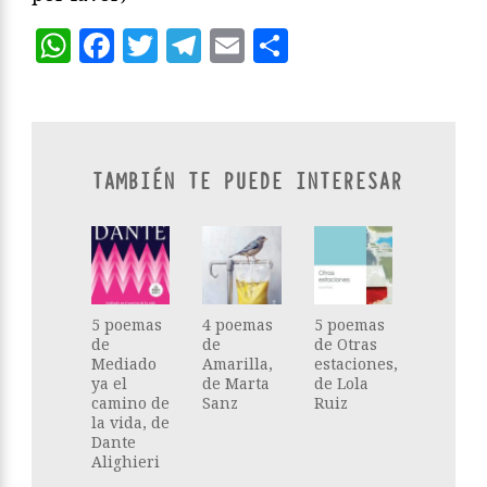
WhatsApp
Facebook
Twitter
Telegram
Email
Compartir
TAMBIÉN TE PUEDE INTERESAR
5 poemas
4 poemas
5 poemas
de
de
de Otras
Mediado
Amarilla,
estaciones,
ya el
de Marta
de Lola
camino de
Sanz
Ruiz
la vida, de
Dante
Alighieri