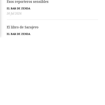
Esos reporteros sensibles
EL BAR DE ZENDA
30 Jul 2026
El libro de Sarajevo
EL BAR DE ZENDA
23 Jul 2026
Hemeroteca
agosto 2026
(101)
julio 2026
(354)
Bienvenidos a Zenda