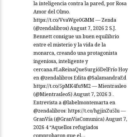
la inteligencia contra la pared, por Rosa
Amor del Olmo.
https://t.co/VvaWge0GMM — Zenda
(@zendalibros) August 7, 2026 2 S.J.
Bennett consigue un buen equilibrio
entre el misterio y la vida de la
monarca, creando una protagonista
ingeniosa, inteligente y
cercana.#LaReinaQueSurgióDelFrío Hoy
en @zendalibros Edita @SalamandraEd
https://t.co/5pMK4fu9M2 — Mientrasleo
(@MientrasleoS) August 7, 2026 3 .
Entrevista a @labelmontemarta en
@zendalibros: https://t.co/hgjinZu5lu —
GranVía (@GranViaComunica) August 7,
2026 4 “Aquellos refugiados
comprobaron que el…