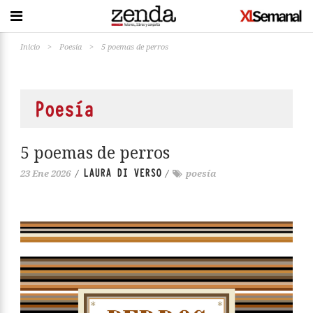
Inicio
>
Poesía
>
5 poemas de perros
Poesía
5 poemas de perros
LAURA DI VERSO
23 Ene 2026
/
/
poesía