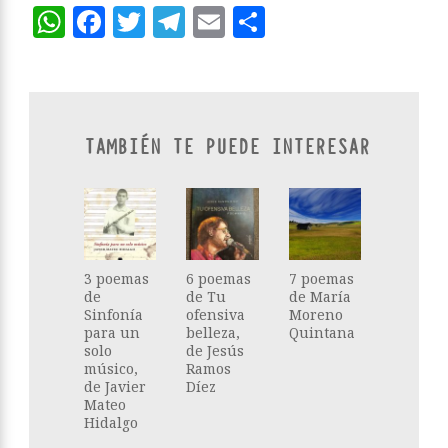
WhatsApp
Facebook
Twitter
Telegram
Email
Compartir
TAMBIÉN TE PUEDE INTERESAR
3 poemas
6 poemas
7 poemas
de
de Tu
de María
Sinfonía
ofensiva
Moreno
para un
belleza,
Quintana
solo
de Jesús
músico,
Ramos
de Javier
Díez
Mateo
Hidalgo