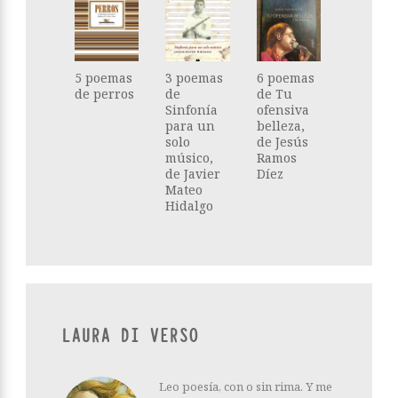
5 poemas
3 poemas
6 poemas
de perros
de
de Tu
Sinfonía
ofensiva
para un
belleza,
solo
de Jesús
músico,
Ramos
de Javier
Díez
Mateo
Hidalgo
LAURA DI VERSO
Leo poesía, con o sin rima. Y me