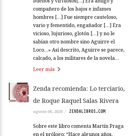
buenos y virtuosos[…] Era amigo y
compañero de los bajos e infames
hombres […] Fue siempre cauteloso,
vario y fementido, engañador […] Era
vicioso, lujurioso, glotón […] y no le
sabían otro nombre sino Aguirre el
Loco…» Así descrito, Aguirre se parece,
calcado, a los militares de la novela…
Leer más
Zenda recomienda: Lo terciario,
de Roque Raquel Salas Rivera
ZENDALIBROS.COM
agosto 06, 2026
/
Sobre este libro comenta Martín Praga
en el prólogo: “Hace algunos años,