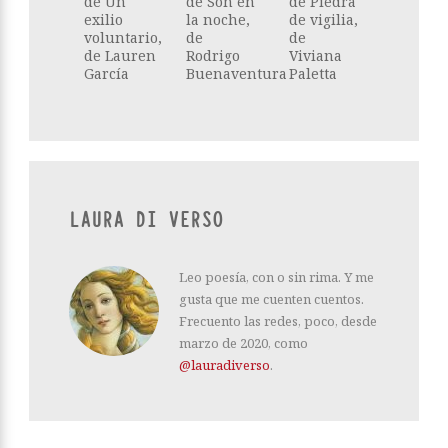
de Un
de Son en
de Piedra
exilio
la noche,
de vigilia,
voluntario,
de
de
de Lauren
Rodrigo
Viviana
García
Buenaventura
Paletta
LAURA DI VERSO
Leo poesía, con o sin rima. Y me
gusta que me cuenten cuentos.
Frecuento las redes, poco, desde
marzo de 2020, como
@lauradiverso
.