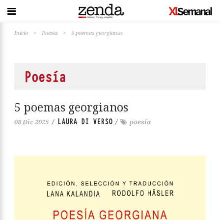
Inicio
>
Poesía
>
5 poemas georgianos
Poesía
5 poemas georgianos
LAURA DI VERSO
08 Dic 2025
/
/
poesía