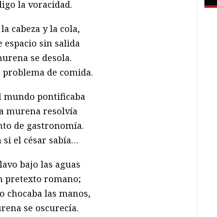
digo la voracidad.
la cabeza y la cola,
e espacio sin salida
murena se desola.
 problema de comida.
l mundo pontificaba
la murena resolvía
to de gastronomía.
 si el césar sabía…
clavo bajo las aguas
n pretexto romano;
lo chocaba las manos,
rena se oscurecía.