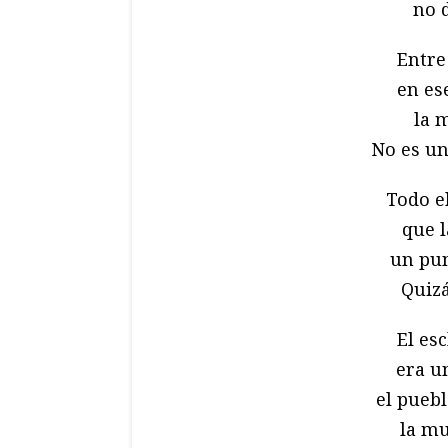
no 
Entre 
en es
la 
No es un
Todo e
que 
un pun
Quizá
El es
era u
el pueb
la mu