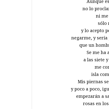
Aunque es
no lo procla
ni me 
sólo 
y lo acepto 
negarme, y sería 
que un hombr
Se me ha 
a las siete 
me con
isla com
Mis piernas se
y poco a poco, ig
empezarán a sa
rosas en los