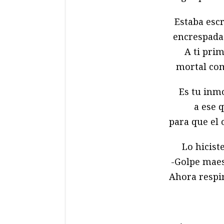
Estaba esc
encrespada 
A ti prim
mortal com
Es tu inm
a ese 
para que el 
Lo hicist
-Golpe maes
Ahora respir