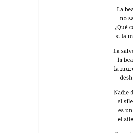
La be
no sa
¿Qué ca
si la m
La salv
la bea
la mur
desh
Nadie 
el si
es un
el si