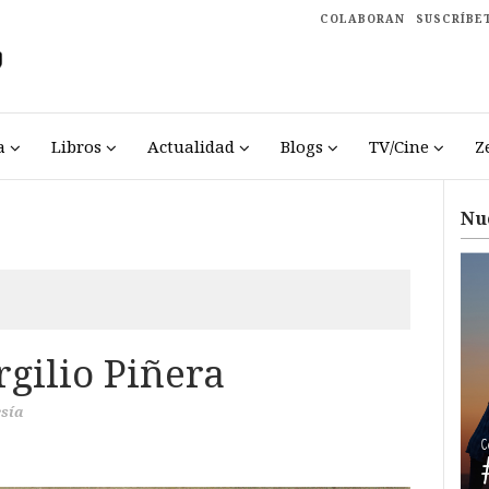
COLABORAN
SUSCRÍBE
a
Libros
Actualidad
Blogs
TV/Cine
Z
Nu
gilio Piñera
sía