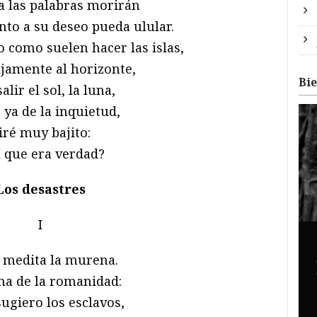
a las palabras morirán
ento a su deseo pueda ulular.
 como suelen hacer las islas,
ijamente al horizonte,
Bi
alir el sol, la luna,
s ya de la inquietud,
iré muy bajito:
í que era verdad?
Los desastres
I
 medita la murena.
ma de la romanidad:
sugiero los esclavos,