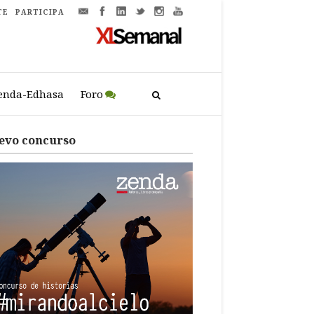
TE
PARTICIPA
enda-Edhasa
Foro
evo concurso