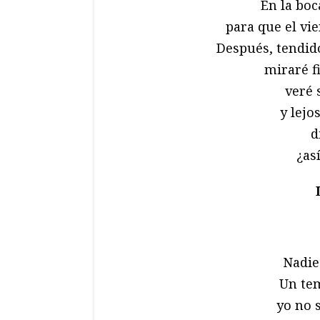
En la boc
para que el vi
Después, tendido
miraré f
veré s
y lejo
d
¿as
Nadie
Un te
yo no 