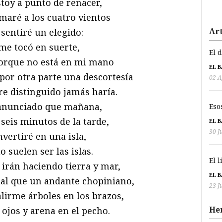
toy a punto de renacer,
maré a los cuatro vientos
Art
sentiré un elegido:
me tocó en suerte,
El 
porque no está en mi mano
EL 
por otra parte una descortesía
02 A
e distinguido jamás haría.
anunciado que mañana,
Eso
y seis minutos de la tarde,
EL 
30 J
vertiré en una isla,
o suelen ser las islas.
El 
 irán haciendo tierra y mar,
EL 
ual que un andante chopiniano,
23 J
lirme árboles en los brazos,
He
 ojos y arena en el pecho.