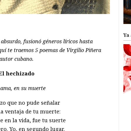
ram
il
ompartir
Ya 
 absurdo, fusionó géneros líricos hasta
quí te traemos 5 poemas de Virgilio Piñera
 autor cubano.
El hechizado
ama, en su muerte
azo que no pude señalar
la ventaja de tu muerte:
 en la vida, fue tu suerte
ro. Yo, en segundo lugar.