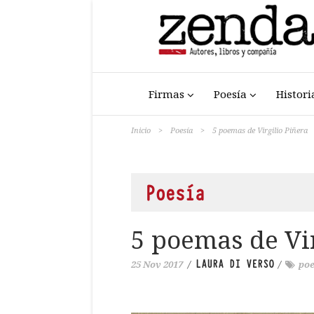
Firmas
Poesía
Histori
Inicio
>
Poesía
>
5 poemas de Virgilio Piñera
Poesía
5 poemas de Vir
LAURA DI VERSO
25 Nov 2017
/
/
poe