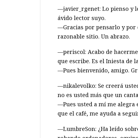
—javier_rgenet: Lo pienso y l
ávido lector suyo.
—Gracias por pensarlo y por 
razonable sitio. Un abrazo.
—periscol: Acabo de hacerme 
que escribe. Es el Iniesta de 
—Pues bienvenido, amigo. Grac
—nikalevolko: Se creerá usted
no es usted más que un can
—Pues usted a mí me alegra el
que el café, me ayuda a segui
—LumbreSon: ¿Ha leído sobre
robando ordenadores, equipo