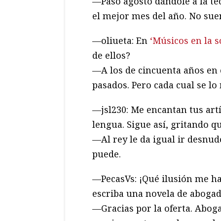
—Paso agosto dándole a la te
el mejor mes del año. No suen
—oliueta: En
‘Músicos en la s
de ellos?
—A los de cincuenta años en 
pasados. Pero cada cual se l
—jsl230: Me encantan tus artí
lengua. Sigue así, gritando q
—Al rey le da igual ir desnud
puede.
—PecasVs: ¡Qué ilusión me ha
escriba una novela de abogad
—Gracias por la oferta. Aboga