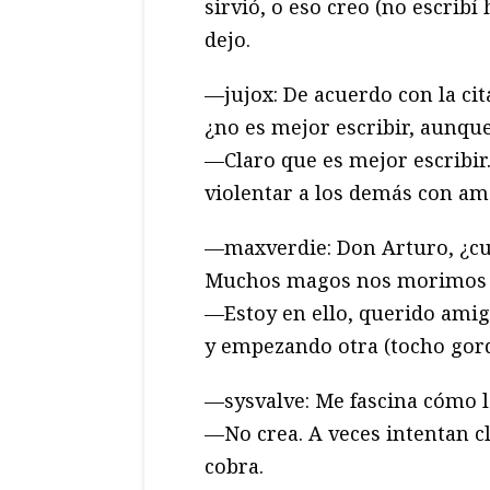
sirvió, o eso creo (no escribí 
dejo.
—jujox: De acuerdo con la cit
¿no es mejor escribir, aunqu
—Claro que es mejor escribir
violentar a los demás con a
—maxverdie: Don Arturo, ¿cu
Muchos magos nos morimos d
—Estoy en ello, querido amig
y empezando otra (tocho gord
—sysvalve: Me fascina cómo l
—No crea. A veces intentan c
cobra.