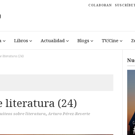
COLABORAN
SUSCRÍBE
a
Libros
Actualidad
Blogs
TV/Cine
Z
e literatura (24)
Nu
 literatura (24)
tuiteos sobre literatura
,
Arturo Pérez-Reverte