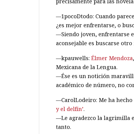
precisamente para las novela
—1pocoDtodo: Cuando parece 
¿es mejor enfrentarse, o bu
—Siendo joven, enfrentarse es
aconsejable es buscarse otr
—kpauwells:
Élmer Mendoza
Mexicana de la Lengua.
—Ése es un notición maravil
académico de número, no cor
—CarolLodeiro: Me ha hecho s
y el delfín’
.
—Le agradezco la lagrimilla e
tanto.