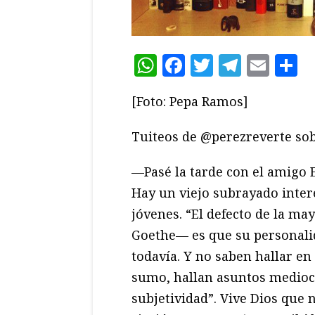
WhatsApp
Facebook
Twitter
Teleg
Ema
C
[Foto: Pepa Ramos]
Tuiteos de @perezreverte sobr
—Pasé la tarde con el amigo 
Hay un viejo subrayado inter
jóvenes. “El defecto de la ma
Goethe— es que su personalid
todavía. Y no saben hallar en 
sumo, hallan asuntos medioc
subjetividad”. Vive Dios que n