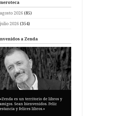
meroteca
agosto 2026
(85)
julio 2026
(354)
envenidos a Zenda
«Zenda es un territorio de libros y
amigos. Sean bienvenidos. Feliz
estancia y felices libros.»