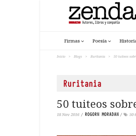
Firmas
Poesía
Histori
Inicio
>
Blogs
>
Ruritania
>
50 tuiteos sobr
Ruritania
50 tuiteos sobre
ROGORN MORADAN
18 Nov 2016
/
/
50 