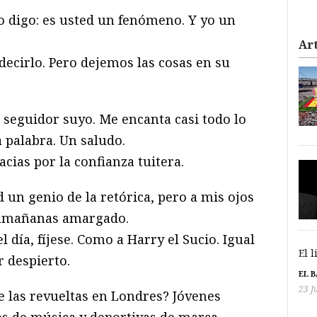
o digo: es usted un fenómeno. Y yo un
Art
decirlo. Pero dejemos las cosas en su
seguidor suyo. Me encanta casi todo lo
la palabra. Un saludo.
ias por la confianza tuitera.
 un genio de la retórica, pero a mis ojos
tamañanas amargado.
 día, fíjese. Como a Harry el Sucio. Igual
El 
r despierto.
EL 
23 J
 las revueltas en Londres? Jóvenes
s de música y deportivas de marca.