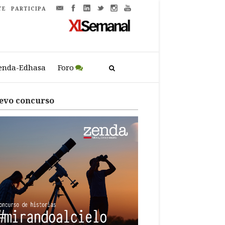
TE
PARTICIPA
enda-Edhasa
Foro
evo concurso