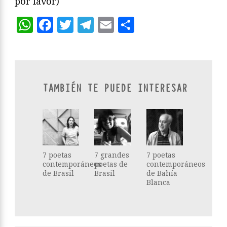
por favor)
WhatsApp
Facebook
Twitter
Telegram
Email
Compartir
TAMBIÉN TE PUEDE INTERESAR
7 poetas
7 grandes
7 poetas
contemporáneos
poetas de
contemporáneos
de Brasil
Brasil
de Bahía
Blanca