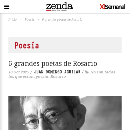
Inicio
>
Poesía
>
6 grandes poetas de Rosario
Poesía
6 grandes poetas de Rosario
JUAN DOMINGO AGUILAR
10 Oct 2025
/
/
No son todos
los que están
,
poesía
,
Rosario