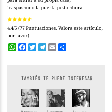
para entrar a su propia casa,
traspasando la puerta justo ahora.
4.4/5
(77 Puntuaciones. Valora este artículo,
por favor)
WhatsApp
Facebook
Twitter
Telegram
Email
Compartir
TAMBIÉN TE PUEDE INTERESAR
9 poemas
5 poemas
1 poema