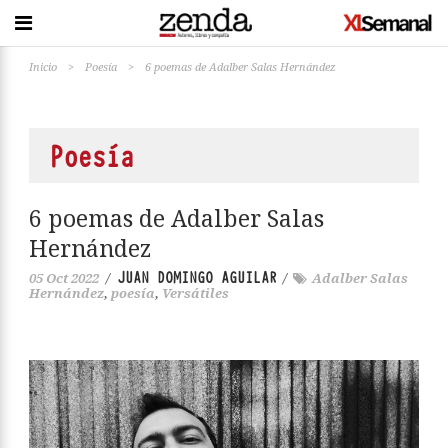
Inicio
>
Poesía
>
6 poemas de Adalber Salas Hernández
Poesía
6 poemas de Adalber Salas
Hernández
JUAN DOMINGO AGUILAR
05 Oct 2022
/
/
Adalber Salas
Hernández
,
poesía
,
Versátiles